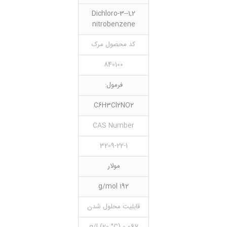
1,2-Dichloro-3-
nitrobenzene
کد محصول مرک
840100
فرمول:
C6H3Cl2NO2
CAS Number
3209-22-1
مولار
192 g/mol
قابلیت محلول شدن