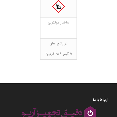
ساختار مولکولی
در پکیج های
5 گرمی*25 گرمی*
ارتباط با ما