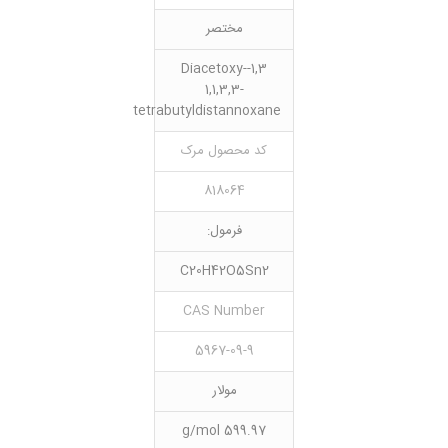
مختصر
1,3-Diacetoxy-
1,1,3,3-
tetrabutyldistannoxane
کد محصول مرک
818064
فرمول:
C20H42O5Sn2
CAS Number
5967-09-9
مولار
599.97 g/mol