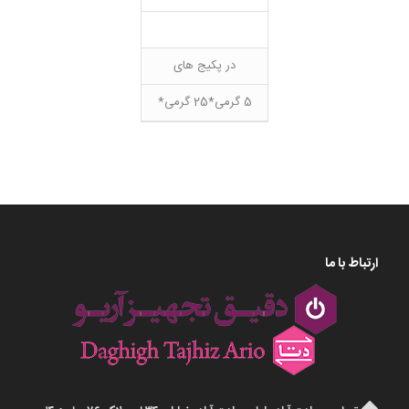
در پکیج های
5 گرمی*25 گرمی*
ارتباط با ما