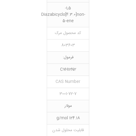
1,5-
Diazabicyclo[4.3.0]non-
5-ene
کد محصول مرک
803603
فرمول:
C7H12N2
CAS Number
3001-72-7
مولار
124.18 g/mol
قابلیت محلول شدن