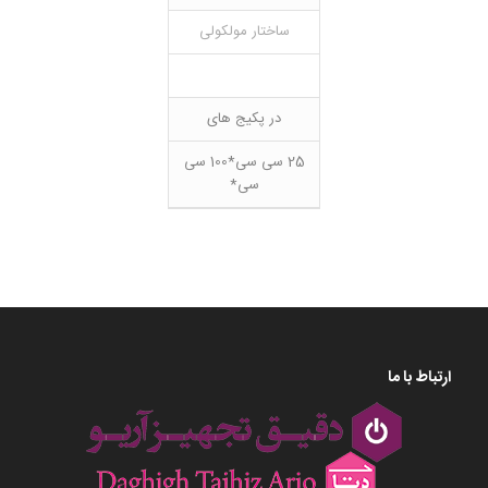
ساختار مولکولی
در پکیج های
25 سی سی*100 سی
سی*
ارتباط با ما