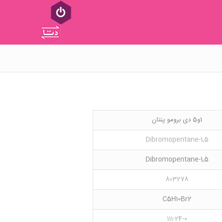
1و5 دی برومو پنتان
1,5-Dibromopentane
1,5-Dibromopentane
803278
C5H10Br2
111-24-0