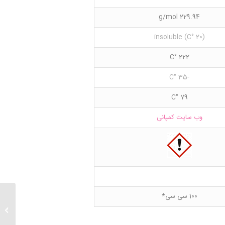
229.94 g/mol
(20 °C) insoluble
222 °C
-35 °C
79 °C
وب سایت کمپانی
100 سی سی*
۱,۸-Dibromooctane