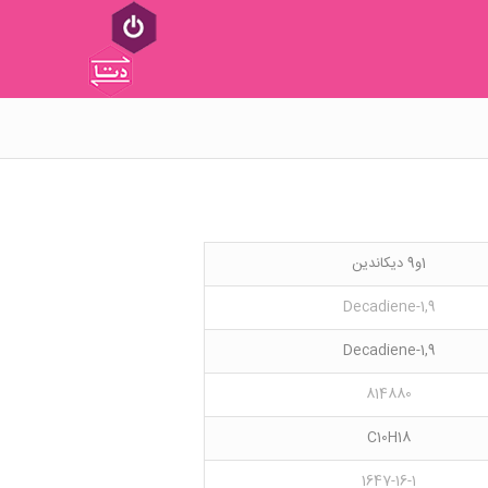
1و9 دیکاندین
1,9-Decadiene
1,9-Decadiene
814880
C10H18
1647-16-1