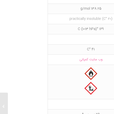
138.25 g/mol
(20 °C) practically insoluble
169 °C (1013 hPa)
41 °C
وب سایت کمپانی
ether