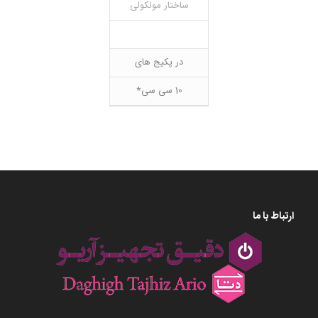
ساختار مولکولی
در پکیج های
10 سی سی*
ارتباط با ما