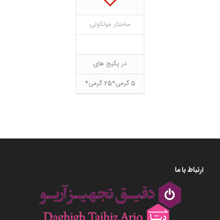
ساختار مولکولی
در پکیج های
5 گرمی*25 گرمی*
ارتباط با ما