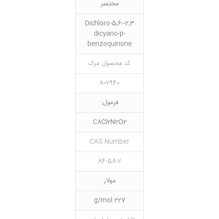
مختصر
2,3-Dichloro-5,6-
dicyano-p-
benzoquinone
کد محصول مرک
802940
فرمول:
C8Cl2N2O2
CAS Number
84-58-2
مولار
227 g/mol