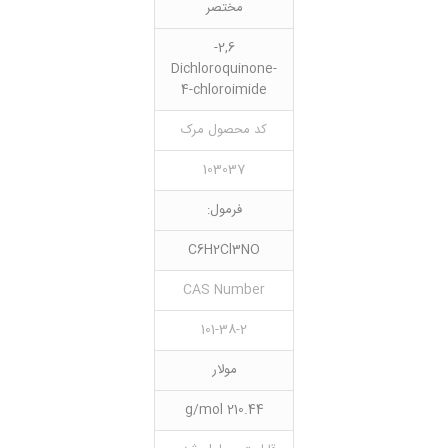
مختصر
2,6-
Dichloroquinone-
4-chloroimide
کد محصول مرک
103037
فرمول:
C6H2Cl3NO
CAS Number
101-38-2
مولار
210.44 g/mol