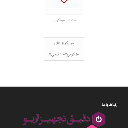
ساختار مولکولی
در پکیج های
10 گرمی*100 گرمی*
ارتباط با ما