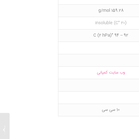
159.28 g/mol
(20 °C) insoluble
92 – 94 °C (2 hPa)
وب سایت کمپانی
10 سی سی
,3,2-
rolane