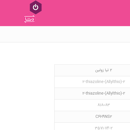
2 تیا زولین
2-(Allylthio)-2-thiazoline
2-(Allylthio)-2-thiazoline
818083
C6H9NS2
3571-74-2