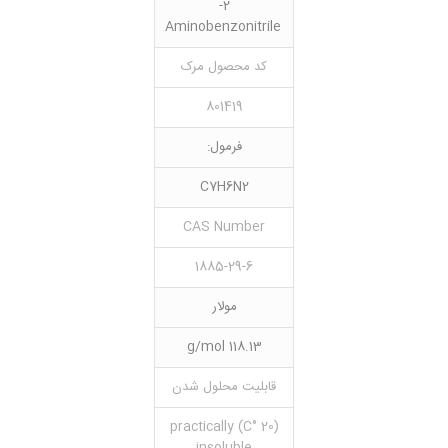
2-
Aminobenzonitrile
کد محصول مرک
801419
فرمول:
C7H6N2
CAS Number
1885-29-6
مولار
118.13 g/mol
قابلیت محلول شدن
(20 °C) practically