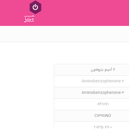
2 آمینو بنزوفنون
2-Aminobenzophenone
2-Aminobenzophenone
841771
C13H11NO
2835-77-0