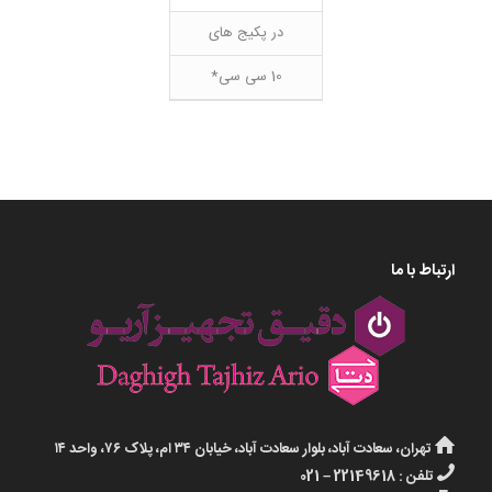
در پکیج های
10 سی سی*
ارتباط با ما
تهران، سعادت آباد، بلوار سعادت آباد، خیابان ۳۴ ام، پلاک ۷۶، واحد ۱۴
تلفن : 22149618 – 021