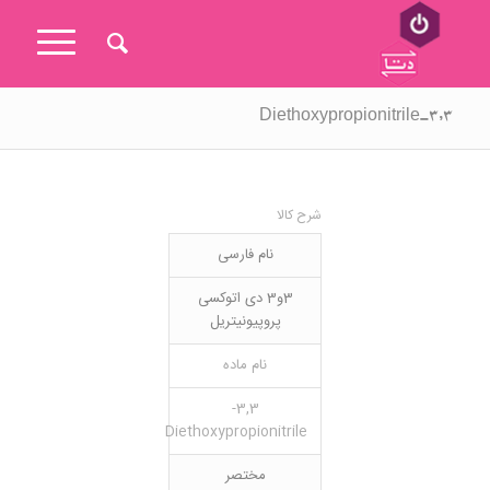
۳,۳-Diethoxypropionitrile
شرح کالا
نام فارسی
3و3 دی اتوکسی
پروپیونیتریل
نام ماده
3,3-
Diethoxypropionitrile
مختصر