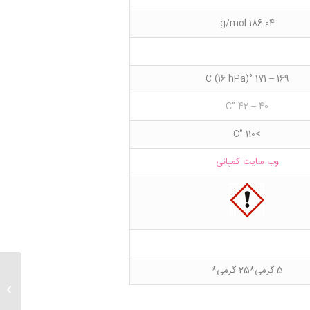
186.04 g/mol
169 – 171 °C (16 hPa)
40 – 42 °C
>110 °C
وب سایت کمپانی
5 گرمی*25 گرمی*
۲-Aminobenzonitrile