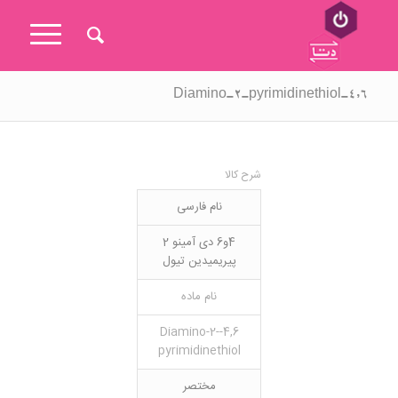
۴,۶-Diamino-2-pyrimidinethiol
شرح کالا
نام فارسی
4و6 دی آمینو 2
پیریمیدین تیول
نام ماده
4,6-Diamino-2-
pyrimidinethiol
مختصر