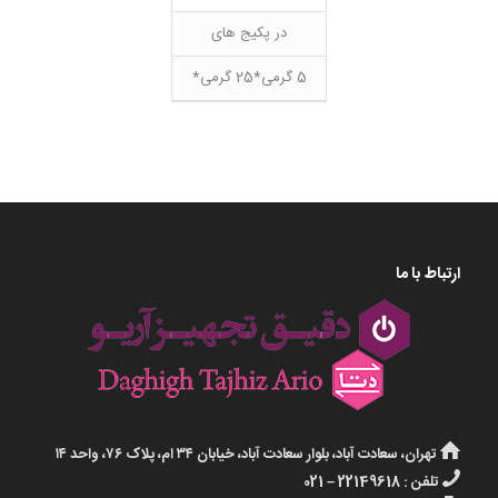
در پکیج های
5 گرمی*25 گرمی*
ارتباط با ما
تهران، سعادت آباد، بلوار سعادت آباد، خیابان ۳۴ ام، پلاک ۷۶، واحد ۱۴
تلفن : 22149618 – 021