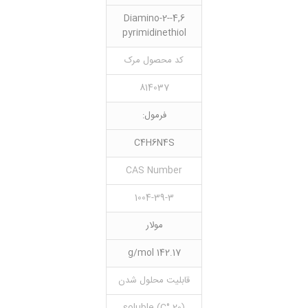
4,6-Diamino-2-
pyrimidinethiol
کد محصول مرک
814037
فرمول:
C4H6N4S
CAS Number
1004-39-3
مولار
142.17 g/mol
قابلیت محلول شدن