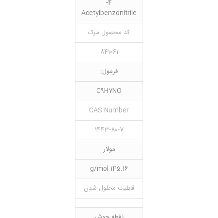
4-
Acetylbenzonitrile
کد محصول مرک
841061
فرمول:
C9H7NO
CAS Number
1443-80-7
مولار
145.16 g/mol
قابلیت محلول شدن
نقطه جوش