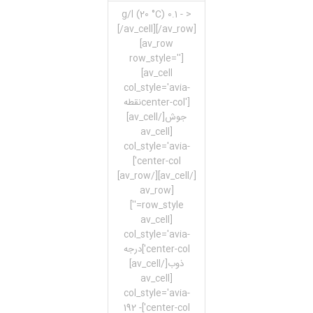
< - 0.1 g/l (20 °C)
[/av_cell][/av_row]
[av_row
row_style='']
[av_cell
col_style='avia-
center-col']نقطه
جوش[/av_cell]
[av_cell
col_style='avia-
center-col']
[/av_cell][/av_row]
[av_row
row_style='']
[av_cell
col_style='avia-
center-col']درجه
ذوب[/av_cell]
[av_cell
col_style='avia-
center-col']192 -