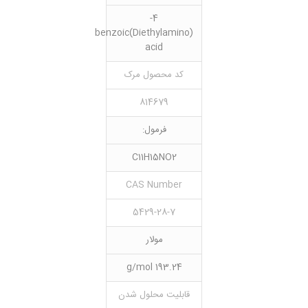
4-
(Diethylamino)benzoic
acid
کد محصول مرک
814679
فرمول:
C11H15NO2
CAS Number
5429-28-7
مولار
193.24 g/mol
قابلیت محلول شدن