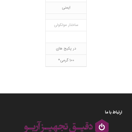
ایمنی
ساختار مولکولی
در پکیج های
100 گرمی*
ارتباط با ما