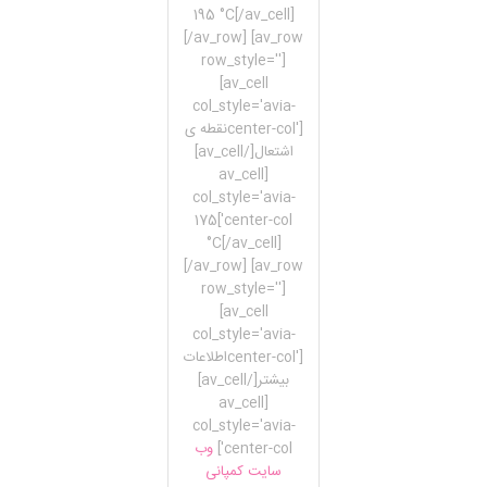
195 °C[/av_cell]
[/av_row] [av_row
row_style='']
[av_cell
col_style='avia-
center-col']نقطه ی
اشتعال[/av_cell]
[av_cell
col_style='avia-
center-col']175
°C[/av_cell]
[/av_row] [av_row
row_style='']
[av_cell
col_style='avia-
center-col']اطلاعات
بیشتر[/av_cell]
[av_cell
col_style='avia-
center-col']
وب
سایت کمپانی