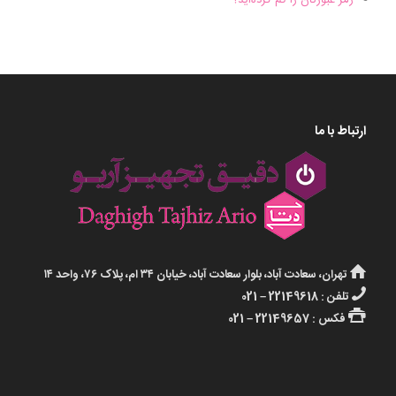
ارتباط با ما
تهران، سعادت آباد، بلوار سعادت آباد، خیابان ۳۴ ام، پلاک ۷۶، واحد ۱۴
تلفن : 22149618 – 021
فکس : 22149657 – 021