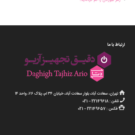
ارتباط با ما
تهران، سعادت آباد، بلوار سعادت آباد، خیابان ۳۴ ام، پلاک ۷۶، واحد ۱۴
تلفن : 22149618 – 021
فکس : 22149657 – 021