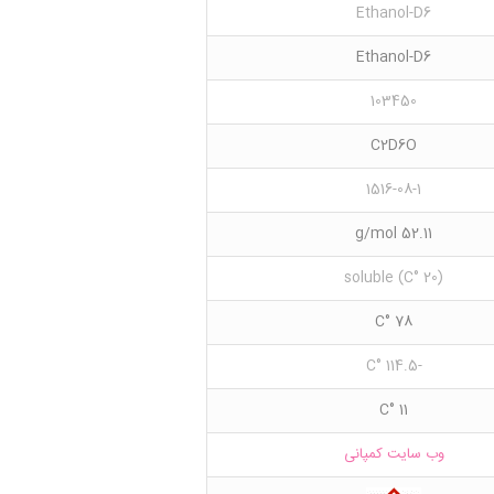
Ethanol-D6
Ethanol-D6
103450
C2D6O
1516-08-1
52.11 g/mol
(20 °C) soluble
78 °C
-114.5 °C
11 °C
وب سایت کمپانی