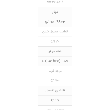
51422-54-9
مولار
146.23 g/mol
قابلیت محلول شدن
30 g/l
نقطه جوش
155 °C (1013 hPa)
درجه ذوب
-70 °C
نقطه ی اشتعال
27 °C