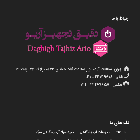
ارتباط با ما
تهران، سعادت آباد، بلوار سعادت آباد، خیابان ۳۴ ام، پلاک ۷۶، واحد ۱۴
تلفن : 22149618 – 021
فکس : 22149657 – 021
تگ های ما
merck
تجهیزات ازمایشگاهی
خرید مواد آزمایشگاهی مرک