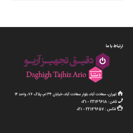
ارتباط با ما
تهران، سعادت آباد، بلوار سعادت آباد، خیابان ۳۴ ام، پلاک ۷۶، واحد ۱۴
تلفن : 22149618 – 021
فکس : 22149657 – 021