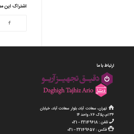
اشتراک این م
ارتباط با ما
تهران، سعادت آباد، بلوار سعادت آباد، خیابان
۳۴ ام، پلاک ۷۶، واحد ۱۴
تلفن : 22149618 – 021
فکس : 22149657 – 021