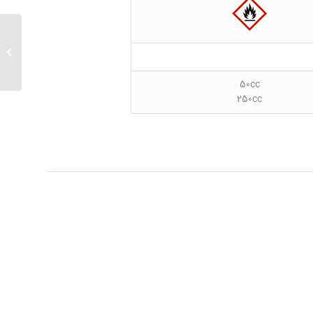
اتیل ۳ اینول استات
50cc
250cc