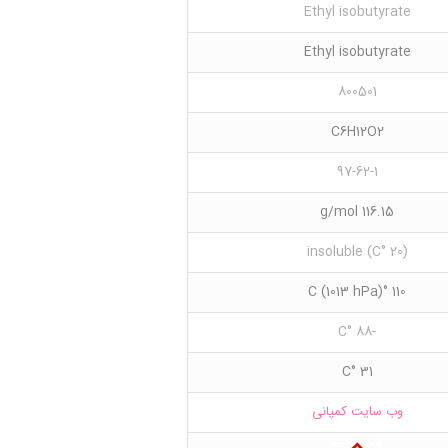
Ethyl isobutyrate
Ethyl isobutyrate
800501
C6H12O2
97-62-1
116.15 g/mol
(20 °C) insoluble
110 °C (1013 hPa)
-88 °C
31 °C
وب سایت کمپانی