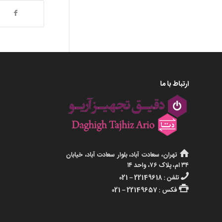
ارتباط با ما
تهران، سعادت آباد، بلوار سعادت آباد، خیابان
۳۴ ام، پلاک ۷۶، واحد ۱۴
تلفن : 22149618 – 021
فکس : 22149657 – 021