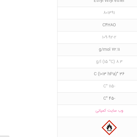
Ethyl vinyl ether
801391
C4H8O
109-92-2
72.11 g/mol
8.3 g/l (15 °C)
36 °C (1013 hPa)
-115 °C
-45 °C
وب سایت کمپانی