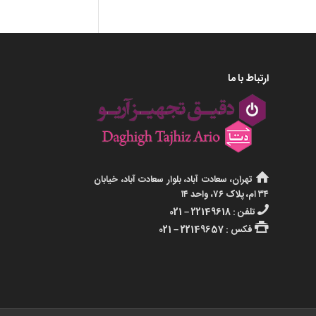
ارتباط با ما
تهران، سعادت آباد، بلوار سعادت آباد، خیابان
۳۴ ام، پلاک ۷۶، واحد ۱۴
تلفن : 22149618 – 021
فکس : 22149657 – 021