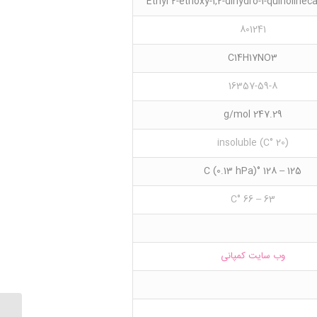
Ethyl 2-ethoxy-1,2-dihydro-1-quinolinec
801241
C14H17NO3
16357-59-8
247.29 g/mol
(20 °C) insoluble
125 – 128 °C (0.13 hPa)
63 – 66 °C
وب سایت کمپانی