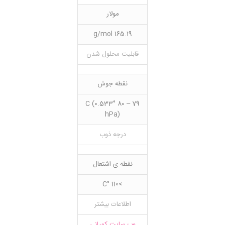
مولار
165.19 g/mol
قابلیت محلول شدن
نقطه جوش
79 – 80 °C (0.533
hPa)
درجه ذوب
نقطه ی اشتعال
>110 °C
اطلاعات بیشتر
وب سایت کمپانی