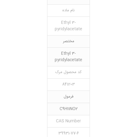
نام ماده
Ethyl 3-
pyridylacetate
مختصر
Ethyl 3-
pyridylacetate
کد محصول مرک
841203
فرمول
C9H11NO2
CAS Number
39931-77-6