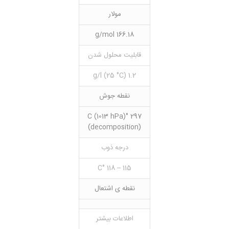
مولار
166.18 g/mol
قابلیت محلول شدن
1.2 g/l (25 °C)
نقطه جوش
297 °C (1013 hPa)
(decomposition)
درجه ذوب
115 – 118 °C
نقطه ی اشتعال
اطلاعات بیشتر