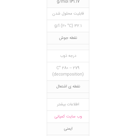
131.17 g/mol
قابلیت محلول شدن
32.1 g/l (20 °C)
نقطه جوش
درجه ذوب
279 – 280 °C
(decomposition)
نقطه ی اشتعال
اطلاعات بیشتر
وب سایت کمپانی
ایمنی