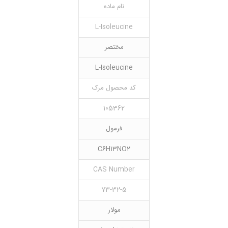
نام ماده
L-Isoleucine
مختصر
L-Isoleucine
کد محصول مرک
105362
فرمول
C6H13NO2
CAS Number
73-32-5
مولار