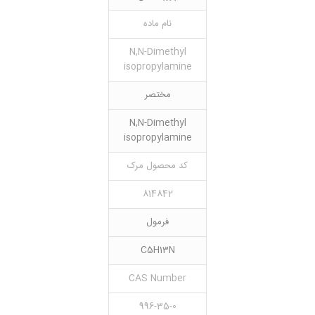
نام ماده
N,N-Dimethyl
isopropylamine
مختصر
N,N-Dimethyl
isopropylamine
کد محصول مرک
814842
فرمول
C5H13N
CAS Number
996-35-0