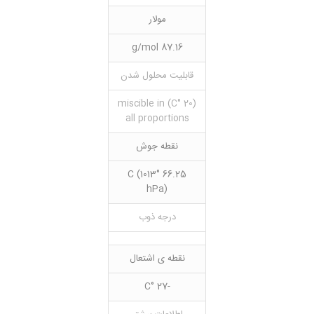
مولار
87.16 g/mol
قابلیت محلول شدن
(20 °C) miscible in
all proportions
نقطه جوش
66.25 °C (1013
hPa)
درجه ذوب
نقطه ی اشتعال
-27 °C