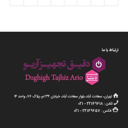
ارتباط با ما
تهران، سعادت آباد، بلوار سعادت آباد، خیابان ۳۴ ام، پلاک ۷۶، واحد ۱۴
تلفن : 22149618 – 021
فکس : 22149657 – 021