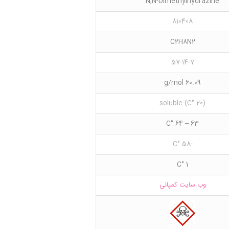
N,N-Dimethylhydrazine
810408
C2H8N2
57-14-7
60.09 g/mol
(20 °C) soluble
63 – 64 °C
-58 °C
1 °C
وب سایت کمپانی