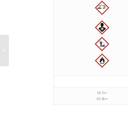
۴ آمینو هیپوریک اسید
100 cc
500 cc