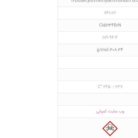
n-Dodecyltrimethylammonium br
841022
C15H34BrN
1119-94-4
308.34 g/mol
237 – 245 °C
وب سایت کمپانی