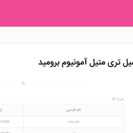
ل تری متیل آمونیوم برومید
شرح کالا
نام فارسی
ان
نام ماده
omide