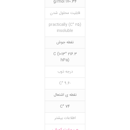
170.34 g/mol
قابلیت محلول شدن
(25 °C) practically
insoluble
نقطه جوش
216.3 °C (1013
hPa)
درجه ذوب
-9.6 °C
نقطه ی اشتعال
74 °C
اطلاعات بیشتر
وب سایت کمپانی