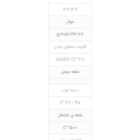
137-16-6
مولار
293.38 g/mol
قابلیت محلول شدن
(20 °C) soluble
نقطه جوش
درجه ذوب
45 – 47 °C
نقطه ی اشتعال
>150 °C