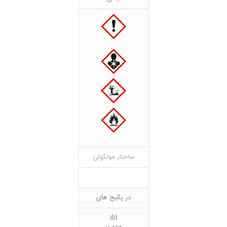
ساختار مولکولی
در پکیج های
1lit