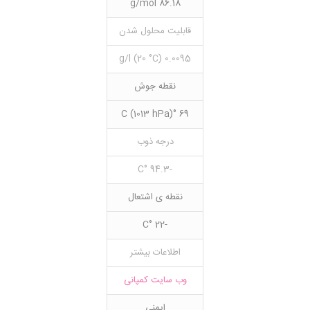
86.18 g/mol
قابلیت محلول شدن
0.0095 g/l (20 °C)
نقطه جوش
69 °C (1013 hPa)
درجه ذوب
-94.3 °C
نقطه ی اشتعال
-22 °C
اطلاعات بیشتر
وب سایت کمپانی
ایمنی