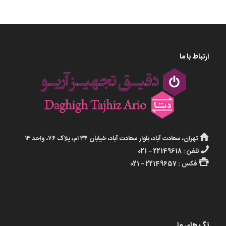
ارتباط با ما
تهران، سعادت آباد، بلوار سعادت آباد، خیابان ۳۴ ام، پلاک ۷۶، واحد ۱۴
تلفن : 22149618 – 021
فکس : 22149657 – 021
تگ های ما