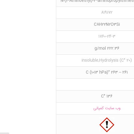
N-(2-Aminoethyl)-3-aminopropyltrimet
819172
C8H22N2O3Si
1760-24-3
222.36 g/mol
(20 °C) insoluble,Hydrolysis
261 – 263 °C (1013 hPa)
136 °C
وب سایت کمپانی