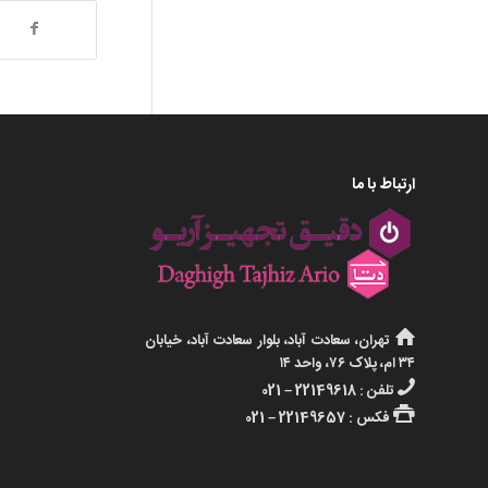
ارتباط با ما
تهران، سعادت آباد، بلوار سعادت آباد، خیابان
۳۴ ام، پلاک ۷۶، واحد ۱۴
تلفن : 22149618 – 021
فکس : 22149657 – 021