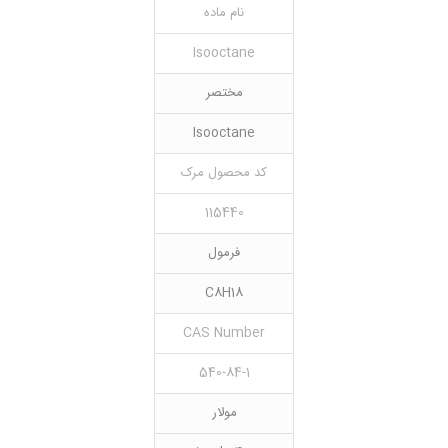
نام ماده
Isooctane
مختصر
Isooctane
کد محصول مرک
115440
فرمول
C8H18
CAS Number
540-84-1
مولار