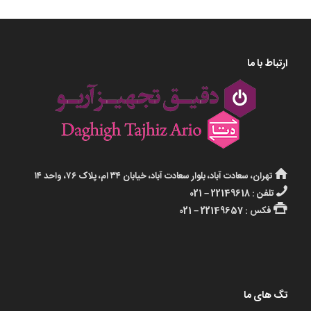
ارتباط با ما
تهران، سعادت آباد، بلوار سعادت آباد، خیابان ۳۴ ام، پلاک ۷۶، واحد ۱۴
تلفن : 22149618 – 021
فکس : 22149657 – 021
تگ های ما