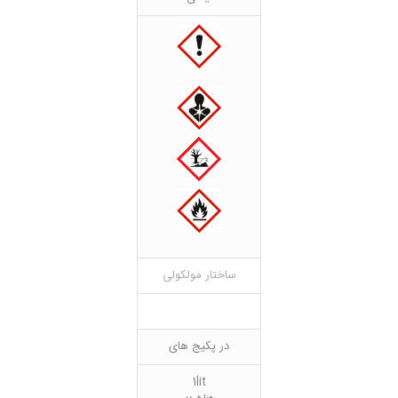
ساختار مولکولی
در پکیج های
1lit