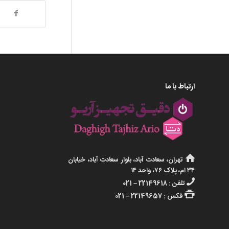
ارتباط با ما
تهران، سعادت آباد، بلوار سعادت آباد، خیابان
۳۴ ام، پلاک ۷۶، واحد ۱۴
تلفن : 22149618 – 021
فکس : 22149657 – 021