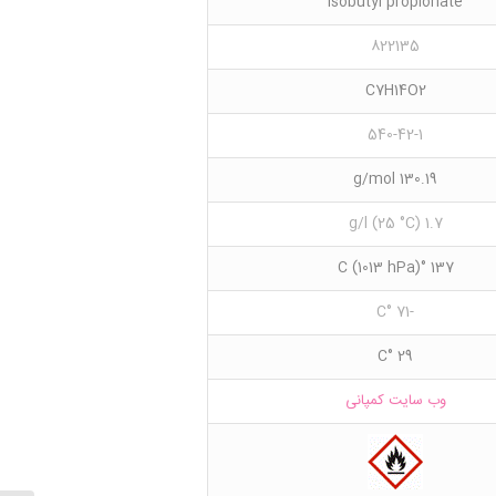
Isobutyl propionate
822135
C7H14O2
540-42-1
130.19 g/mol
1.7 g/l (25 °C)
137 °C (1013 hPa)
-71 °C
29 °C
وب سایت کمپانی