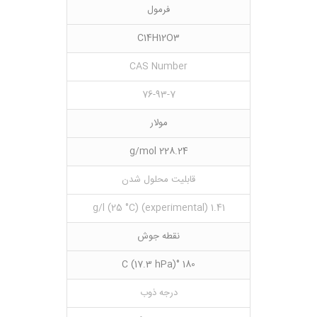
فرمول
C14H12O3
CAS Number
76-93-7
مولار
228.24 g/mol
قابلیت محلول شدن
1.41 g/l (25 °C) (experimental)
نقطه جوش
180 °C (17.3 hPa)
درجه ذوب