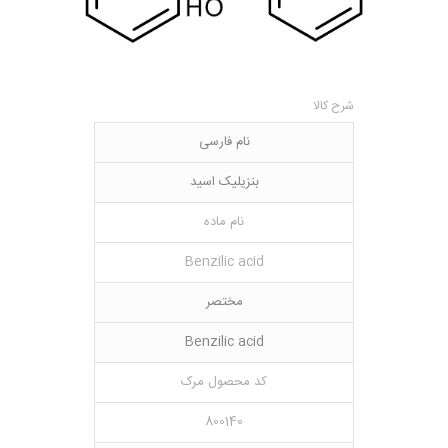
شرح کالا
نام فارسی
بنزیلیک اسید
نام ماده
Benzilic acid
مختصر
Benzilic acid
کد محصول مرک
800140