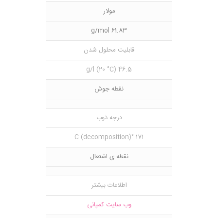
مولار
61.83 g/mol
قابلیت محلول شدن
46.5 g/l (20 °C)
نقطه جوش
درجه ذوب
171 °C (decomposition)
نقطه ی اشتعال
اطلاعات بیشتر
وب سایت کمپانی