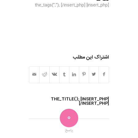
[insert_php] the_tags(”,”); [/insert_php]
[insert_php] the_tags( ‘
‘ ); [/insert_php]
اشتراک این مطلب
[INSERT_PHP] THE_TITLE();
[/INSERT_PHP]
0
پاسخ