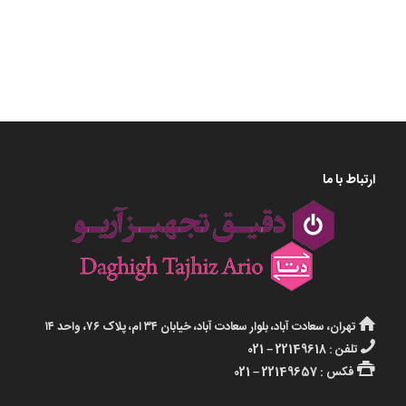
مرک
ارتباط با ما
تهران، سعادت آباد، بلوار سعادت آباد، خیابان ۳۴ ام، پلاک ۷۶، واحد ۱۴
تلفن : 22149618 – 021
فکس : 22149657 – 021