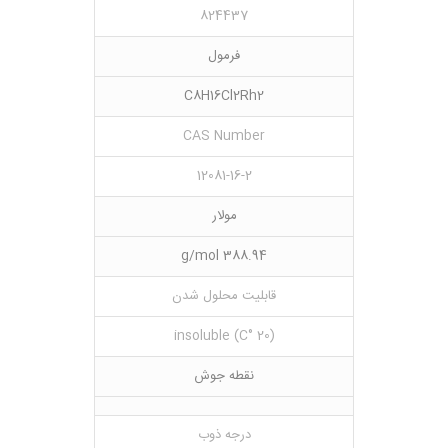
824437
فرمول
C8H16Cl2Rh2
CAS Number
12081-16-2
مولار
388.94 g/mol
قابلیت محلول شدن
(20 °C) insoluble
نقطه جوش
درجه ذوب