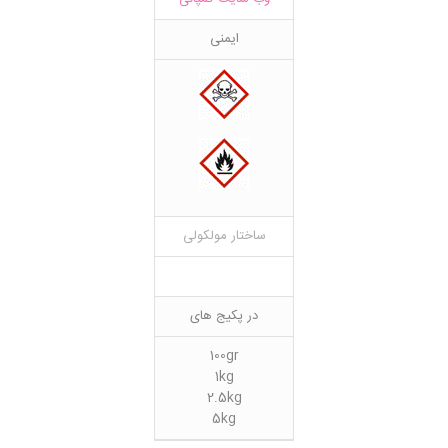
ایمنی
ساختار مولکولی
در پکیج های
100gr
1kg
2.5kg
5kg