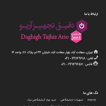
ارتباط با ما
تهران، سعادت آباد، بلوار سعادت آباد، خیابان ۳۴ ام، پلاک ۷۶، واحد ۱۴
تلفن : 22149618 – 021
فکس : 22149657 – 021
تگ های ما
merck
تجهیزات ازمایشگاهی
خرید مواد آزمایشگاهی مرک