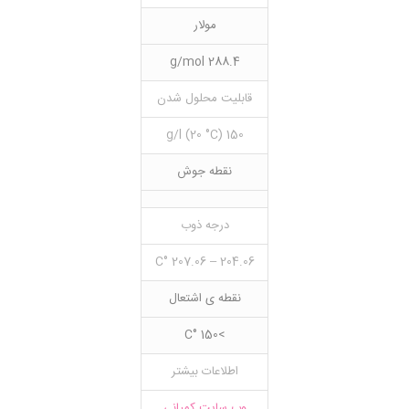
مولار
288.4 g/mol
قابلیت محلول شدن
150 g/l (20 °C)
نقطه جوش
درجه ذوب
204.06 – 207.06 °C
نقطه ی اشتعال
>150 °C
اطلاعات بیشتر
وب سایت کمپانی