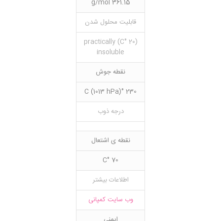
361.15 g/mol
قابلیت محلول شدن
(20 °C) practically
insoluble
نقطه جوش
230 °C (1013 hPa)
درجه ذوب
نقطه ی اشتعال
70 °C
اطلاعات بیشتر
وب سایت کمپانی
ایمنی