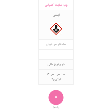
وب سایت کمپانی
ایمنی
ساختار مولکولی
در پکیج های
100 سی سی*1
لیتری*
0
پاسخ