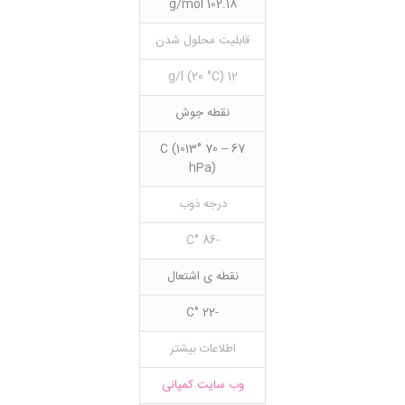
102.18 g/mol
قابلیت محلول شدن
12 g/l (20 °C)
نقطه جوش
67 – 70 °C (1013
hPa)
درجه ذوب
-86 °C
نقطه ی اشتعال
-22 °C
اطلاعات بیشتر
وب سایت کمپانی