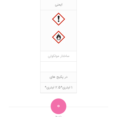
ایمنی
ساختار مولکولی
در پکیج های
1 لیتری*2.5 لیتری*
0
پاسخ