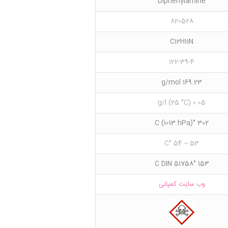
Diphenylamine
820528
C12H11N
122-39-4
169.23 g/mol
0.05 g/l (25 °C)
302 °C (1013 hPa)
53 – 54 °C
153 °C DIN 51758
وب سایت کمپانی