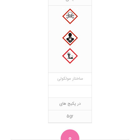
ساختار مولکولی
در پکیج های
5gr
0