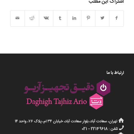
اشتراک این مطلب
ارتباط با ما
تهران، سعادت آباد، بلوار سعادت آباد، خیابان ۳۴ ام، پلاک ۷۶، واحد ۱۴
تلفن : 22149618 – 021