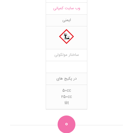
وب سایت کمپانی
ایمنی
ساختار مولکولی
در پکیج های
50cc
250cc
1lit
0