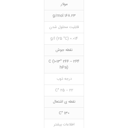
مولار
168.23 g/mol
قابلیت محلول شدن
0.014 g/l (25 °C)
نقطه جوش
264 – 266 °C (1013
hPa)
درجه ذوب
22 – 25 °C
نقطه ی اشتعال
130 °C
اطلاعات بیشتر