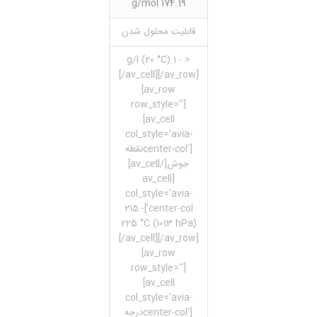
174.19 g/mol
قابلیت محلول شدن
< - 1 g/l (20 °C)
[/av_cell][/av_row]
[av_row
row_style='']
[av_cell
col_style='avia-
center-col']نقطه
جوش[/av_cell]
[av_cell
col_style='avia-
center-col']215 -
225 °C (1013 hPa)
[/av_cell][/av_row]
[av_row
row_style='']
[av_cell
col_style='avia-
center-col']درجه