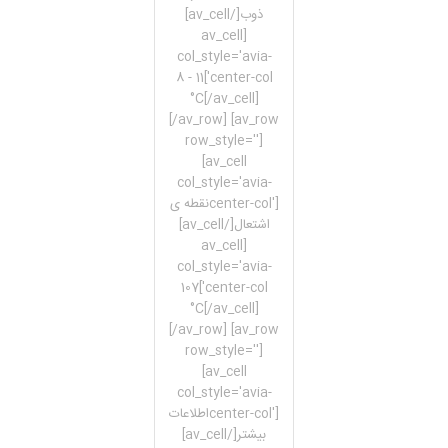
ذوب[/av_cell]
[av_cell
col_style='avia-
center-col']8 - 11
°C[/av_cell]
[/av_row] [av_row
row_style='']
[av_cell
col_style='avia-
center-col']نقطه ی
اشتعال[/av_cell]
[av_cell
col_style='avia-
center-col']107
°C[/av_cell]
[/av_row] [av_row
row_style='']
[av_cell
col_style='avia-
center-col']اطلاعات
بیشتر[/av_cell]