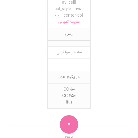
[av_cell
col_style='avia-
center-col']
وب
سایت کمپانی
ایمنی
ساختار مولکولی
در پکیج های
50 CC
250 CC
1 lit
0
پاسخ