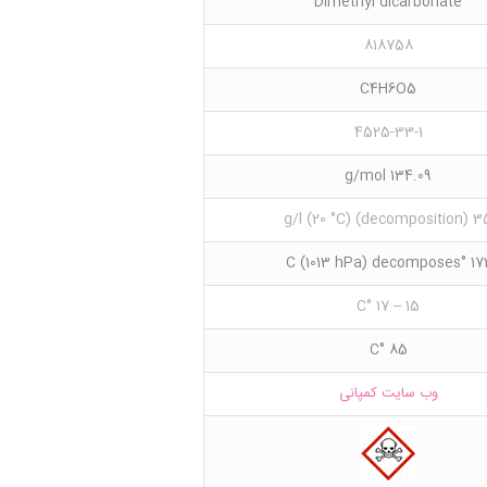
Dimethyl dicarbonate
818758
C4H6O5
4525-33-1
134.09 g/mol
35 g/l (20 °C) (decom
172 °C (1013 hPa) deco
15 – 17 °C
85 °C
وب سایت کمپانی