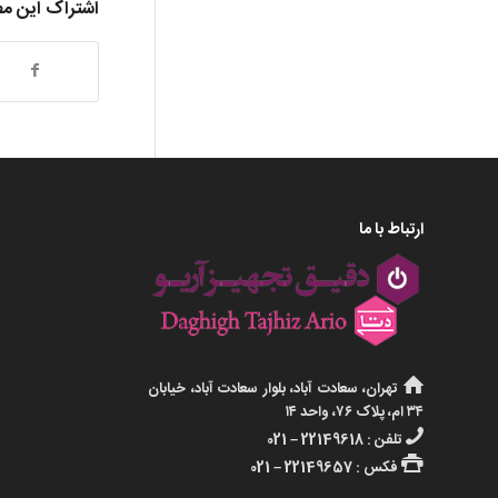
اشتراک این م
ارتباط با ما
تهران، سعادت آباد، بلوار سعادت آباد، خیابان
۳۴ ام، پلاک ۷۶، واحد ۱۴
تلفن : 22149618 – 021
فکس : 22149657 – 021