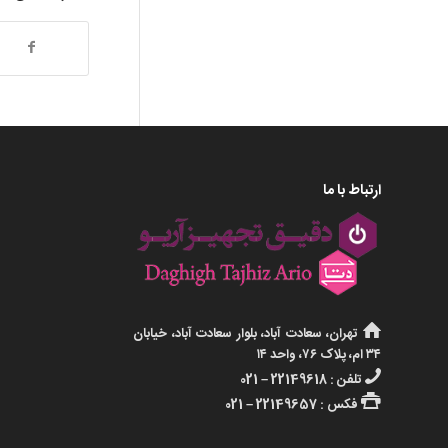
ارتباط با ما
تهران، سعادت آباد، بلوار سعادت آباد، خیابان
۳۴ ام، پلاک ۷۶، واحد ۱۴
تلفن : 22149618 – 021
فکس : 22149657 – 021