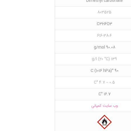
Dimethyl carbonate
803525
C3H6O3
616-38-6
90.08 g/mol
139 g/l (20 °C)
90 °C (1016 hPa)
0.5 – 4.7 °C
16.7 °C
وب سایت کمپانی